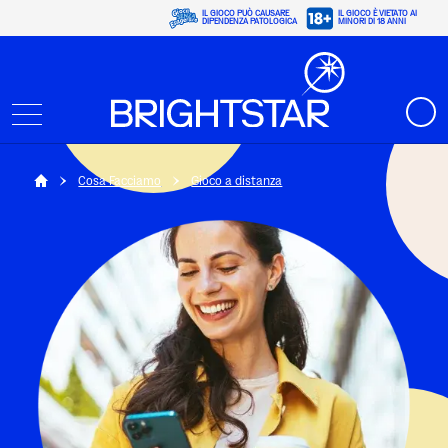
IL GIOCO PUÒ CAUSARE
IL GIOCO È VIETATO AI
DIPENDENZA PATOLOGICA
MINORI DI 18 ANNI
Cosa Facciamo
Gioco a distanza