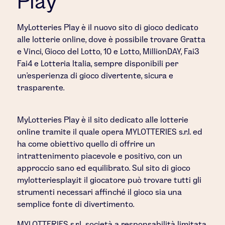
Play
MyLotteries Play è il nuovo sito di gioco dedicato
alle lotterie online, dove è possibile trovare Gratta
e Vinci, Gioco del Lotto, 10 e Lotto, MillionDAY, Fai3
Fai4 e Lotteria Italia, sempre disponibili per
un’esperienza di gioco divertente, sicura e
trasparente.
MyLotteries Play è il sito dedicato alle lotterie
online tramite il quale opera MYLOTTERIES s.r.l. ed
ha come obiettivo quello di offrire un
intrattenimento piacevole e positivo, con un
approccio sano ed equilibrato. Sul sito di gioco
mylotteriesplay.it il giocatore può trovare tutti gli
strumenti necessari affinché il gioco sia una
semplice fonte di divertimento.
MYLOTTERIES s.r.l., società a responsabilità limitata