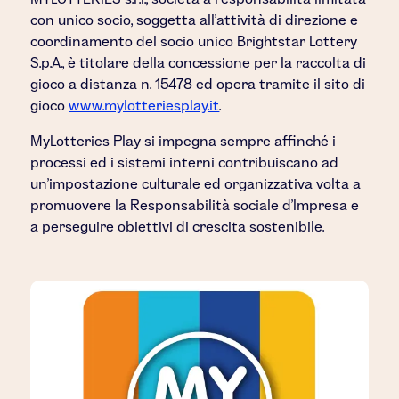
con unico socio, soggetta all’attività di direzione e
coordinamento del socio unico Brightstar Lottery
S.p.A., è titolare della concessione per la raccolta di
gioco a distanza n. 15478 ed opera tramite il sito di
gioco
www.mylotteriesplay.it
.
MyLotteries Play si impegna sempre affinché i
processi ed i sistemi interni contribuiscano ad
un’impostazione culturale ed organizzativa volta a
promuovere la Responsabilità sociale d’Impresa e
a perseguire obiettivi di crescita sostenibile.