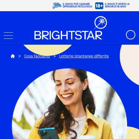
IL GIOCO PUÒ CAUSARE
IL GIOCO È VIETATO AI
DIPENDENZA PATOLOGICA
MINORI DI 18 ANNI
Cosa Facciamo
Lotterie istantanee differite