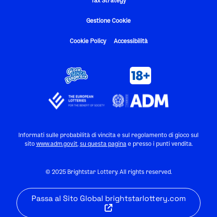
Tax Strategy
Gestione Cookie
Cookie Policy
Accessibilità
Informati sulle probabilità di vincita e sul regolamento di gioco sul
sito
www.adm.gov.it
,
su
questa pagina
e presso i punti vendita.
© 2025 Brightstar Lottery. All rights reserved.
Passa al Sito Global brightstarlottery.com